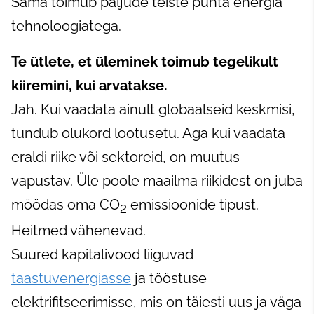
Sama toimub paljude teiste puhta energia
tehnoloogiatega.
Te ütlete, et üleminek toimub tegelikult
kiiremini, kui arvatakse.
Jah. Kui vaadata ainult globaalseid keskmisi,
tundub olukord lootusetu. Aga kui vaadata
eraldi riike või sektoreid, on muutus
vapustav. Üle poole maailma riikidest on juba
möödas oma CO
emissioonide tipust.
2
Heitmed vähenevad.
Suured kapitalivood liiguvad
taastuvenergiasse
ja tööstuse
elektrifitseerimisse, mis on täiesti uus ja väga