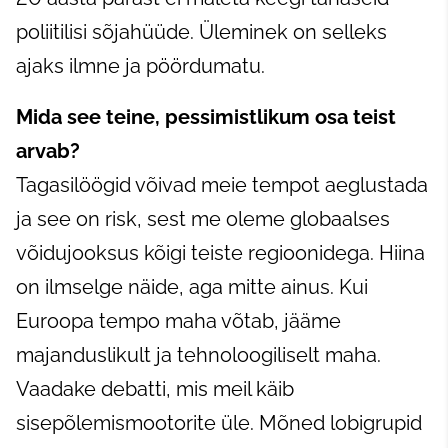
poliitilisi sõjahüüde. Üleminek on selleks
ajaks ilmne ja pöördumatu.
Mida see teine, pessimistlikum osa teist
arvab?
Tagasilöögid võivad meie tempot aeglustada
ja see on risk, sest me oleme globaalses
võidujooksus kõigi teiste regioonidega. Hiina
on ilmselge näide, aga mitte ainus. Kui
Euroopa tempo maha võtab, jääme
majanduslikult ja tehnoloogiliselt maha.
Vaadake debatti, mis meil käib
sisepõlemismootorite üle. Mõned lobigrupid