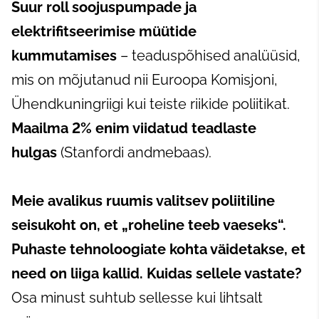
Suur roll soojuspumpade ja
elektrifitseerimise müütide
kummutamises
– teaduspõhised analüüsid,
mis on mõjutanud nii Euroopa Komisjoni,
Ühendkuningriigi kui teiste riikide poliitikat.
Maailma 2% enim viidatud teadlaste
hulgas
(Stanfordi andmebaas).
Meie avalikus ruumis valitsev poliitiline
seisukoht on, et „roheline teeb vaeseks“.
Puhaste tehnoloogiate kohta väidetakse, et
need on liiga kallid. Kuidas sellele vastate?
Osa minust suhtub sellesse kui lihtsalt