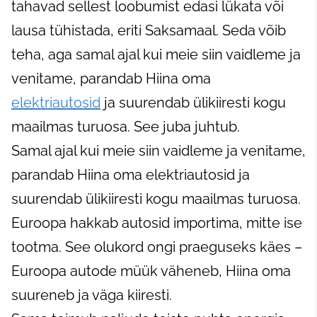
tahavad sellest loobumist edasi lükata või
lausa tühistada, eriti Saksamaal. Seda võib
teha, aga samal ajal kui meie siin vaidleme ja
venitame, parandab Hiina oma
elektriautosid
ja suurendab ülikiiresti kogu
maailmas turuosa. See juba juhtub.
Samal ajal kui meie siin vaidleme ja venitame,
parandab Hiina oma elektriautosid ja
suurendab ülikiiresti kogu maailmas turuosa.
Euroopa hakkab autosid importima, mitte ise
tootma. See olukord ongi praeguseks käes –
Euroopa autode müük väheneb, Hiina oma
suureneb ja väga kiiresti.