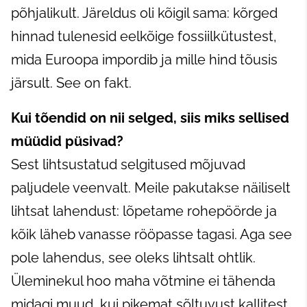
põhjalikult. Järeldus oli kõigil sama: kõrged
hinnad tulenesid eelkõige fossiilkütustest,
mida Euroopa impordib ja mille hind tõusis
järsult. See on fakt.
Kui tõendid on nii selged, siis miks sellised
müüdid püsivad?
Sest lihtsustatud selgitused mõjuvad
paljudele veenvalt. Meile pakutakse näiliselt
lihtsat lahendust: lõpetame rohepöörde ja
kõik läheb vanasse rööpasse tagasi. Aga see
pole lahendus, see oleks lihtsalt ohtlik.
Üleminekul hoo maha võtmine ei tähenda
midagi muud, kui pikemat sõltuvust kallitest