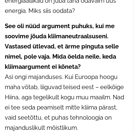
energiaallikad on juba täna odavaim uus
energia. Miks siis oodata?
See oli nüüd argument puhuks, kui me
soovime jõuda kliimaneutraalsuseni.
Vastased ütlevad, et ärme pinguta selle
nimel, pole vaja. Mida öelda neile, keda
kliimaargument ei kõneta?
Asi ongi majanduses. Kui Euroopa hoogu
maha võtab, liiguvad teised eest – eelkõige
Hiina, aga tegelikult kogu muu maailm. Nad
ei tee seda peamiselt mitte kliima pärast,
vaid seetõttu, et puhas tehnoloogia on
majanduslikult mõistlikum.