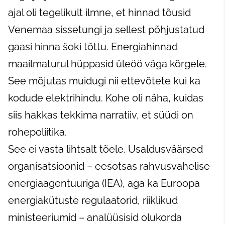
ajal oli tegelikult ilmne, et hinnad tõusid
Venemaa sissetungi ja sellest põhjustatud
gaasi hinna šoki tõttu. Energiahinnad
maailmaturul hüppasid üleöö väga kõrgele.
See mõjutas muidugi nii ettevõtete kui ka
kodude elektrihindu. Kohe oli näha, kuidas
siis hakkas tekkima narratiiv, et süüdi on
rohepoliitika.
See ei vasta lihtsalt tõele. Usaldusväärsed
organisatsioonid – eesotsas rahvusvahelise
energiaagentuuriga (IEA), aga ka Euroopa
energiakütuste regulaatorid, riiklikud
ministeeriumid – analüüsisid olukorda