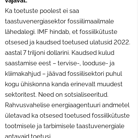
vajavat.
Ka toetuste poolest ei saa
taastuvenergiasektor fossiilimaailmale
lähedalegi. IMF hindab, et fossiilkütuste
otsesed ja kaudsed toetused ulatusid 2022.
aastal 7 triljoni dollarini. Kaudsed kulud
saastamise eest – tervise-, looduse- ja
kliimakahjud – jäävad fossiilisektori puhul
kogu ühiskonna kanda erinevalt muudest
sektoritest. Need on sotsialiseeritud.
Rahvusvahelise energiaagentuuri andmetel
ületavad ka otsesed toetused fossiilkütuste
tootmisele ja tarbimisele taastuvenergiale
antavaid toetusi.