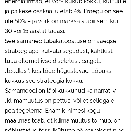
energiafirmad, et võrk kukub kokku, kui tuule
ja päikese osakaal ületab 4%. Praegu on see
üle 50% – ja võrk on märksa stabiilsem kui
30 või 15 aastat tagasi.
See sarnaneb tubakatööstuse omaaegse
strateegiaga: külvata segadust, kahtlust,
tuua alternatiivseid seletusi, palgata
„teadlasi“, kes tõde hägustavad. Lõpuks
kukkus see strateegia kokku.
Samamoodi on läbi kukkunud ka narratiiv
„kliimamuutus on pettus“ või et sellega ei
pea tegelema. Enamik inimesi kogu
maailmas teab, et kliimamuutus toimub, on
põhjustatud fossiilkütuste põletamisest ning