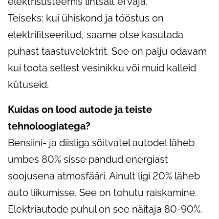
elektrisüsteemis lihtsalt ei vaja.
Teiseks: kui ühiskond ja tööstus on
elektrifitseeritud, saame otse kasutada
puhast taastuvelektrit. See on palju odavam
kui toota sellest vesinikku või muid kalleid
kütuseid.
Kuidas on lood autode ja teiste
tehnoloogiatega?
Bensiini- ja diisliga sõitvatel autodel läheb
umbes 80% sisse pandud energiast
soojusena atmosfääri. Ainult ligi 20% läheb
auto liikumisse. See on tohutu raiskamine.
Elektriautode puhul on see näitaja 80-90%.