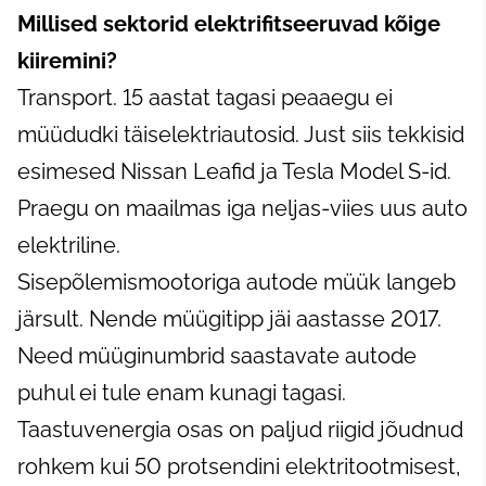
Millised sektorid elektrifitseeruvad kõige
kiiremini?
Transport. 15 aastat tagasi peaaegu ei
müüdudki täiselektriautosid. Just siis tekkisid
esimesed Nissan Leafid ja Tesla Model S-id.
Praegu on maailmas iga neljas-viies uus auto
elektriline.
Sisepõlemismootoriga autode müük langeb
järsult. Nende müügitipp jäi aastasse 2017.
Need müüginumbrid saastavate autode
puhul ei tule enam kunagi tagasi.
Taastuvenergia osas on paljud riigid jõudnud
rohkem kui 50 protsendini elektritootmisest,