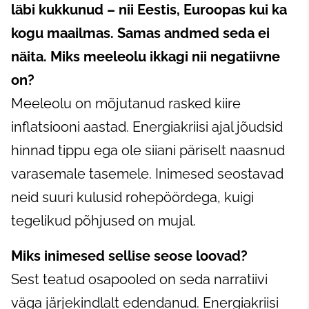
läbi kukkunud – nii Eestis, Euroopas kui ka
kogu maailmas. Samas andmed seda ei
näita. Miks meeleolu ikkagi nii negatiivne
on?
Meeleolu on mõjutanud rasked kiire
inflatsiooni aastad. Energiakriisi ajal jõudsid
hinnad tippu ega ole siiani päriselt naasnud
varasemale tasemele. Inimesed seostavad
neid suuri kulusid rohepöördega, kuigi
tegelikud põhjused on mujal.
Miks inimesed sellise seose loovad?
Sest teatud osapooled on seda narratiivi
väga järjekindlalt edendanud. Energiakriisi