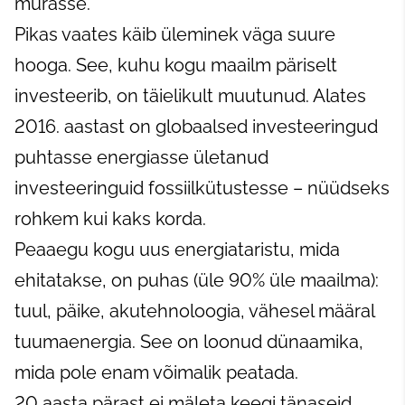
mürasse.
Pikas vaates käib üleminek väga suure
hooga. See, kuhu kogu maailm päriselt
investeerib, on täielikult muutunud. Alates
2016. aastast on globaalsed investeeringud
puhtasse energiasse ületanud
investeeringuid fossiilkütustesse – nüüdseks
rohkem kui kaks korda.
Peaaegu kogu uus energiataristu, mida
ehitatakse, on puhas (üle 90% üle maailma):
tuul, päike, akutehnoloogia, vähesel määral
tuumaenergia. See on loonud dünaamika,
mida pole enam võimalik peatada.
20 aasta pärast ei mäleta keegi tänaseid