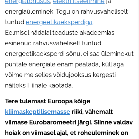
energiatõhusus
,
elektrifitseerimine
ja
energiaüleminek. Tegu on rahvusvaheliselt
tuntud
energeetikaeksperdiga
.
Eelmisel nädalal teaduste akadeemias
esinenud rahvusvaheliselt tuntud
energeetikaeksperdi sõnul ei saa üleminekut
puhtale energiale enam peatada, küll aga
võime me selles võidujooksus kergesti
näiteks Hiinale kaotada.
Tere tulemast Euroopa kõige
kliimaskeptilisemasse
riiki, vähemalt
viimase Eurobaromeetri järgi. Siinne valdav
hoiak on viimasel ajal, et roheüleminek on