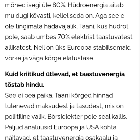
mõned isegi üle 80%. Hüdroenergia aitab
muidugi kõvasti, kellel seda on. Aga see ei
ole tingimata hädavajalik. Taani, kus hüdrot
pole, saab umbes 70% elektrist taastuvatest
allikatest. Neil on üks Euroopa stabiilsemaid
võrke ja väga kõrge elatustase.
Kuid kriitikud ütlevad, et taastuvenergia
tõstab hindu.
See ei pea paika. Taani kõrged hinnad
tulenevad maksudest ja tasudest, mis on
poliitiline valik. Börsielekter pole seal kallis.
Paljud analüüsid Euroopa ja USA kohta
näitavad, et taastuvenergia osakaalu ja