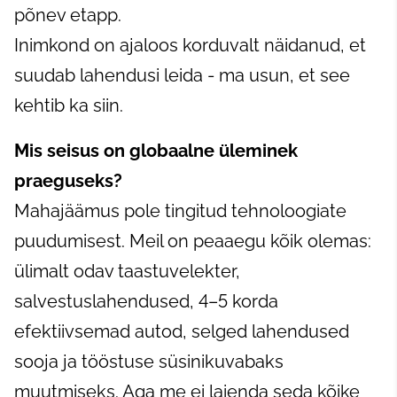
põnev etapp.
Inimkond on ajaloos korduvalt näidanud, et
suudab lahendusi leida - ma usun, et see
kehtib ka siin.
Mis seisus on globaalne üleminek
praeguseks?
Mahajäämus pole tingitud tehnoloogiate
puudumisest. Meil on peaaegu kõik olemas:
ülimalt odav taastuvelekter,
salvestuslahendused, 4–5 korda
efektiivsemad autod, selged lahendused
sooja ja tööstuse süsinikuvabaks
muutmiseks. Aga me ei laienda seda kõike