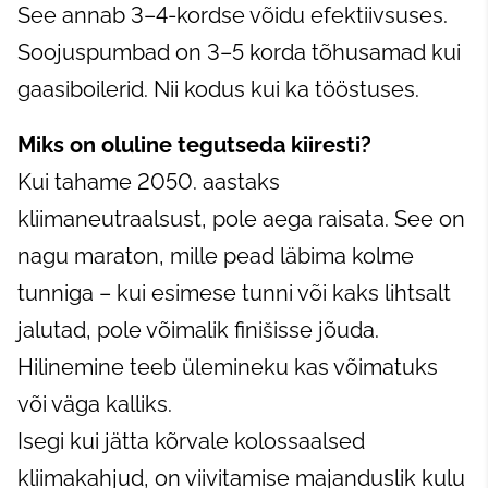
See annab 3–4-kordse võidu efektiivsuses.
Soojuspumbad on 3–5 korda tõhusamad kui
gaasiboilerid. Nii kodus kui ka tööstuses.
Miks on oluline tegutseda kiiresti?
Kui tahame 2050. aastaks
kliimaneutraalsust, pole aega raisata. See on
nagu maraton, mille pead läbima kolme
tunniga – kui esimese tunni või kaks lihtsalt
jalutad, pole võimalik finišisse jõuda.
Hilinemine teeb ülemineku kas võimatuks
või väga kalliks.
Isegi kui jätta kõrvale kolossaalsed
kliimakahjud, on viivitamise majanduslik kulu