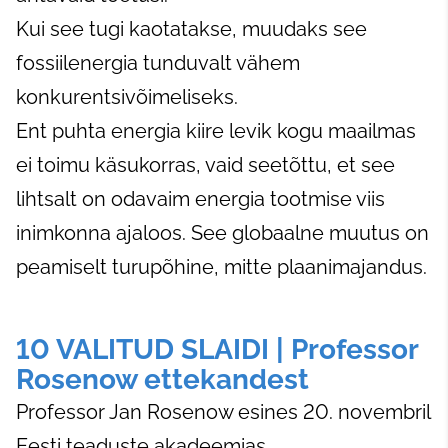
Kui see tugi kaotatakse, muudaks see
fossiilenergia tunduvalt vähem
konkurentsivõimeliseks.
Ent puhta energia kiire levik kogu maailmas
ei toimu käsukorras, vaid seetõttu, et see
lihtsalt on odavaim energia tootmise viis
inimkonna ajaloos. See globaalne muutus on
peamiselt turupõhine, mitte plaanimajandus.
10 VALITUD SLAIDI | Professor
Rosenow ettekandest
Professor Jan Rosenow esines 20. novembril
Eesti teaduste akadeemias