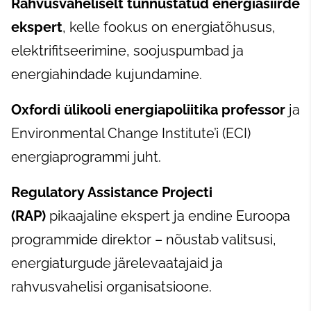
Rahvusvaheliselt tunnustatud energiasiirde
ekspert
, kelle fookus on energiatõhusus,
elektrifitseerimine, soojuspumbad ja
energiahindade kujundamine.
Oxfordi ülikooli energiapoliitika professor
ja
Environmental Change Institute’i (ECI)
energiaprogrammi juht.
Regulatory Assistance Projecti
(RAP)
pikaajaline ekspert ja endine Euroopa
programmide direktor – nõustab valitsusi,
energiaturgude järelevaatajaid ja
rahvusvahelisi organisatsioone.