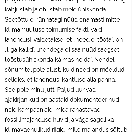
kahjustab ja ohustab meie ühiskonda.
Seetõttu ei rünnatagi nüüd enamasti mitte
kliimamuutuse toimumise fakti, vaid
lahendusi: väidetakse, et „need ei tööta“, on
„liiga kallid“, „nendega ei saa nüüdisaegset
tööstusühiskonda käimas hoida“. Nendel
sõnumitel pole alust, kuid need on mõeldud
selleks, et lahendusi kahtluse alla panna.
See pole minu jutt. Paljud uurivad
ajakirjanikud on aastaid dokumenteerinud
neid kampaaniaid, mida rahastavad
fossiilimajanduse huvid ja väga sageli ka
kliimavaenulikud riigid, mille majandus sõltub