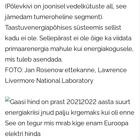
(Põlevkivi on joonisel vedelkütuste all, see
jämedam tumeroheline segment).
Taastuvenergiapõhises süsteemis sellist
kadu ei ole. Sellepärast ei ole õige ka viidata
primaarenergia mahule kui energiakogusele,
mis tuleb asendada.
FOTO: Jan Rosenow ettekanne, Lawrence
Livermore National Laboratory